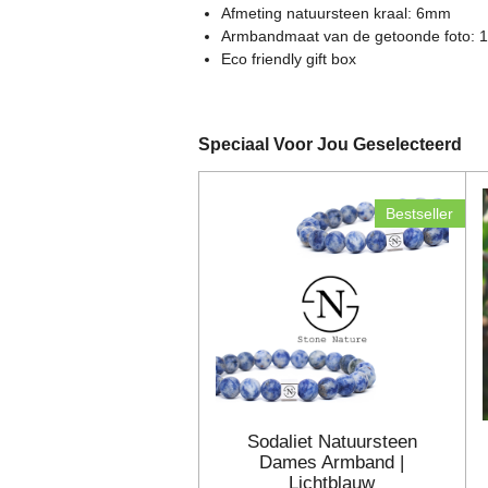
e
Afmeting natuursteen kraal: 6mm
n
n
n
n
r
Armbandmaat van de getoonde foto: 
r
Eco friendly gift box
e
n
Speciaal Voor Jou Geselecteerd
Bestseller
Sodaliet Natuursteen
Dames Armband |
Lichtblauw