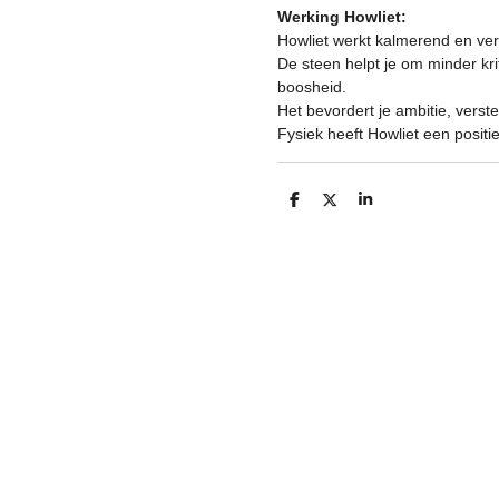
Werking Howliet:
Howliet werkt kalmerend en ver
De steen helpt je om minder krit
boosheid.
Het bevordert je ambitie, verst
Fysiek heeft Howliet een posit
D
D
S
e
e
h
l
e
a
e
l
r
n
e