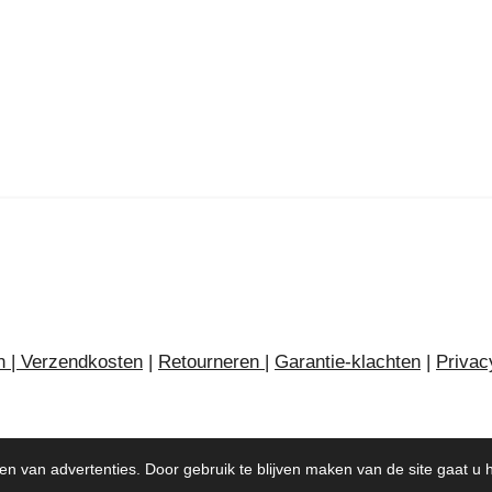
n | Verzendkosten
|
Retourneren
|
Garantie-klachten
|
Privac
en van advertenties. Door gebruik te blijven maken van de site gaat u