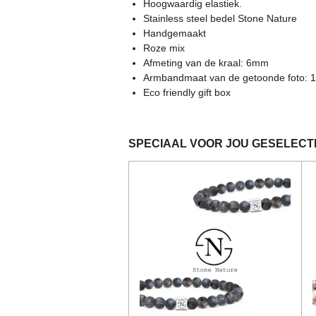
r
r
r
r
r
:
Hoogwaardig elastiek.
5
Stainless steel bedel Stone Nature
r
r
r
r
s
Handgemaakt
e
e
e
e
t
Roze mix
e
Afmeting van de kraal: 6mm
n
n
n
n
r
Armbandmaat van de getoonde foto: 
r
Eco friendly gift box
e
n
SPECIAAL VOOR JOU GESELEC