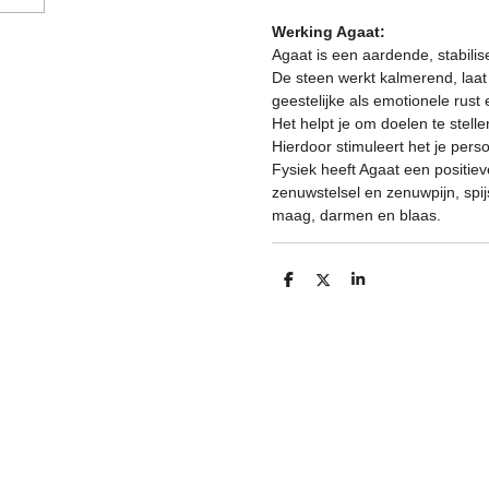
Werking Agaat:
Agaat is een aardende, stabil
De steen werkt kalmerend, laat 
geestelijke als emotionele rust 
Het helpt je om doelen te stelle
Hierdoor stimuleert het je perso
Fysiek heeft Agaat een positi
zenuwstelsel en zenuwpijn, spij
maag, darmen en blaas.
D
D
S
e
e
h
l
e
a
e
l
r
n
e