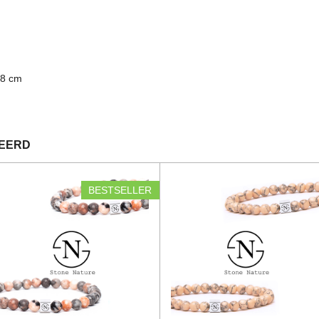
18 cm
TEERD
BESTSELLER