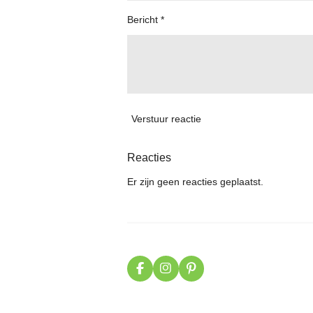
Bericht *
Verstuur reactie
Reacties
Er zijn geen reacties geplaatst.
F
I
P
a
n
i
c
s
n
e
t
t