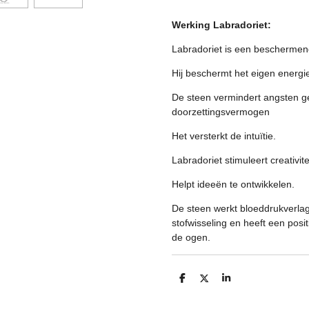
Werking Labradoriet:
Labradoriet is een beschermend
Hij beschermt het eigen energi
De steen vermindert angsten ge
doorzettingsvermogen
Het versterkt de intuïtie.
Labradoriet stimuleert creativite
Helpt ideeën te ontwikkelen.
De steen werkt bloeddrukverla
stofwisseling en heeft een posit
de ogen.
D
D
S
e
e
h
l
e
a