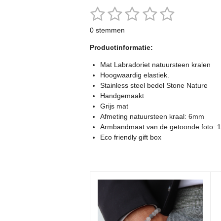
1
2
3
4
5
S
R
t
a
s
s
s
s
s
e
0 stemmen
t
m
t
t
t
t
t
m
i
Productinformatie:
e
n
e
e
e
e
e
n
g
Mat Labradoriet natuursteen kralen
r
r
r
r
r
:
Hoogwaardig elastiek.
0
Stainless steel bedel Stone Nature
r
r
r
r
s
Handgemaakt
e
e
e
e
t
Grijs mat
e
Afmeting natuursteen kraal: 6mm
n
n
n
n
r
Armbandmaat van de getoonde foto: 
r
Eco friendly gift box
e
n