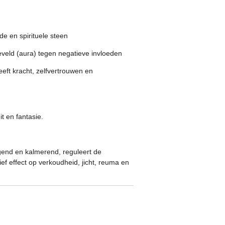
e en spirituele steen
eveld (aura) tegen negatieve invloeden
eft kracht, zelfvertrouwen en
it en fantasie.
gend en kalmerend, reguleert de
ief effect op verkoudheid, jicht, reuma en