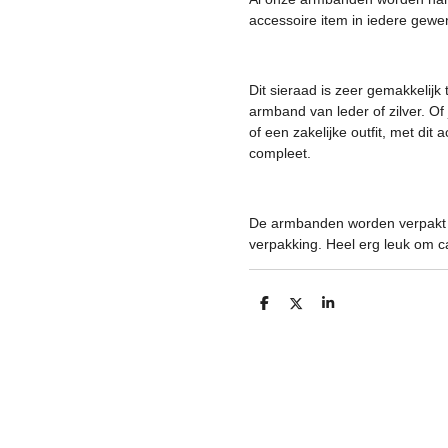
accessoire item in iedere gewen
Dit sieraad is zeer gemakkelij
armband van leder of zilver. Of
of een zakelijke outfit, met dit 
compleet.
De armbanden worden verpakt i
verpakking. Heel erg leuk om ca
D
D
S
e
e
h
l
e
a
e
l
r
n
e