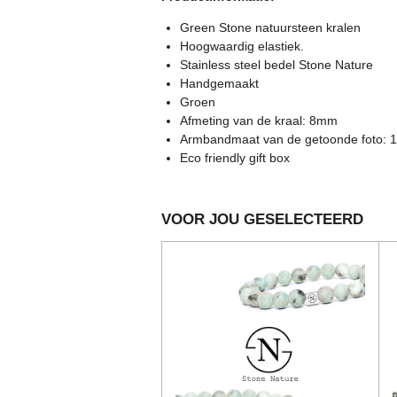
e
n
e
e
e
e
e
n
g
Green Stone natuursteen kralen
r
r
r
r
r
:
Hoogwaardig elastiek.
0
Stainless steel bedel Stone Nature
r
r
r
r
s
Handgemaakt
e
e
e
e
t
Groen
e
Afmeting van de kraal: 8mm
n
n
n
n
r
Armbandmaat van de getoonde foto: 
r
Eco friendly gift box
e
n
VOOR JOU GESELECTEERD