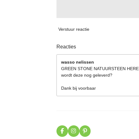
Verstuur reactie
Reacties
wasso nelissen
GREEN STONE NATUURSTEEN HER
wordt deze nog geleverd?
Dank bij voorbaar
F
I
P
a
n
i