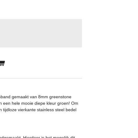
armband gemaakt van 8mm greenstone
n een hele mooie diepe kleur groen!
Om
 tijdloze vierkante stainless steel bedel
gemaakt. Hierdoor is het mogelijk dit