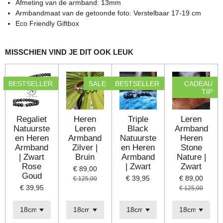
s
Afmeting van de armband: 13mm
e
e
e
e
t
Armbandmaat van de getoonde foto: Verstelbaar 17-19 cm
e
Eco Friendly Giftbox
n
n
n
n
r
r
MISSCHIEN VIND JE DIT OOK LEUK
e
n
BESTSELLER
SALE
BESTSELLER
CADEAU
TIP
Regaliet
Heren
Triple
Leren
Natuurste
Leren
Black
Armband
en Heren
Armband
Natuurste
Heren
Armband
Zilver |
en Heren
Stone
| Zwart
Bruin
Armband
Nature |
Rose
| Zwart
Zwart
€ 89,00
Goud
€ 39,95
€ 89,00
€ 125,00
€ 39,95
€ 125,00