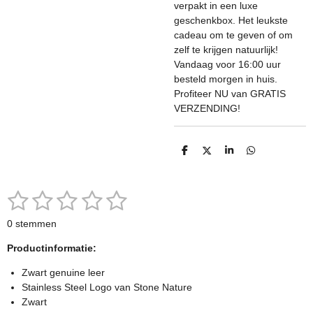
verpakt in een luxe
geschenkbox. Het leukste
cadeau om te geven of om
zelf te krijgen natuurlijk!
Vandaag voor 16:00 uur
besteld morgen in huis.
Profiteer NU van GRATIS
VERZENDING!
D
D
S
D
e
e
h
e
l
e
a
l
e
l
r
e
n
e
n
1
2
3
4
5
S
R
t
a
s
s
s
s
s
e
0 stemmen
t
m
t
t
t
t
t
m
i
Productinformatie:
e
n
e
e
e
e
e
n
g
Zwart genuine leer
r
r
r
r
r
:
Stainless Steel Logo van Stone Nature
0
Zwart
r
r
r
r