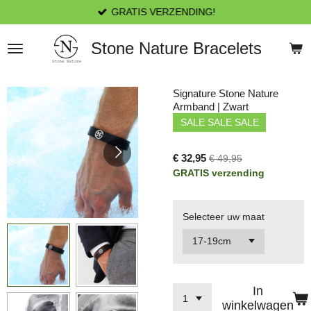
GRATIS VERZENDING!
Ga
direct
naar
Stone Nature Bracelets
de
hoofdinhoud
Signature Stone Nature
Armband | Zwart
SALE SALE SALE
€ 32,95
€ 49,95
GRATIS verzending
Selecteer uw maat
In
winkelwagen