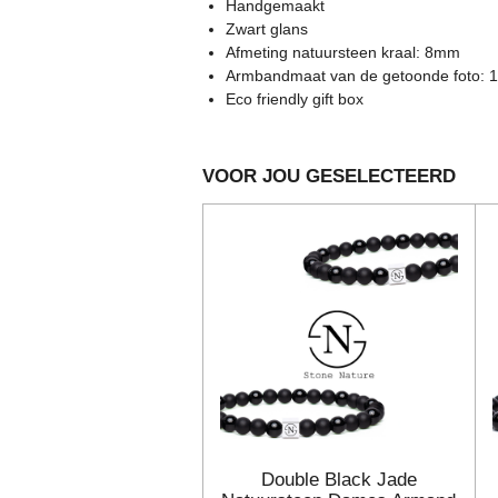
s
Handgemaakt
e
e
e
e
t
Zwart glans
e
Afmeting natuursteen kraal: 8mm
n
n
n
n
r
Armbandmaat van de getoonde foto: 
r
Eco friendly gift box
e
n
VOOR JOU GESELECTEERD
Double Black Jade