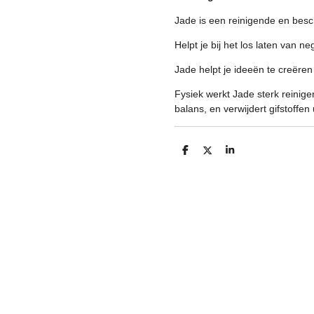
Jade is een reinigende en be
Helpt je bij het los laten van ne
Jade helpt je ideeën te creëren
Fysiek werkt Jade sterk reinige
balans, en verwijdert gifstoffen 
D
D
S
e
e
h
l
e
a
e
l
r
n
e