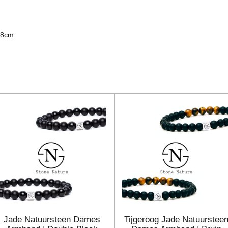
18cm
Jade Natuursteen Dames
Tijgeroog Jade Natuurstee