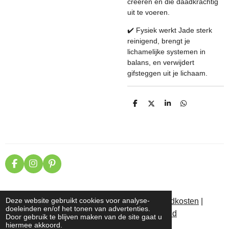
creëren en die daadkrachtig
uit te voeren.
✔️
Fysiek werkt Jade sterk
reinigend, brengt je
lichamelijke systemen in
balans, en verwijdert
gifsteggen uit je lichaam.
D
D
S
D
e
e
h
e
l
e
a
l
e
l
r
e
n
e
n
F
I
P
a
n
i
c
s
n
e
t
t
b
a
e
Deze website gebruikt cookies voor analyse-
Algemene voorwaarden
|
Levertijden | Verzendkosten
|
o
g
r
doeleinden en/of het tonen van advertenties.
Retourneren
|
Garantie-klachten
|
Privacybeleid
o
r
e
Door gebruik te blijven maken van de site gaat u
k
a
s
hiermee akkoord.