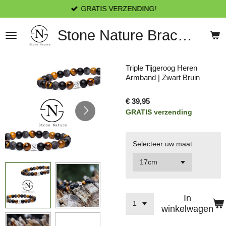
GRATIS VERZENDING!
Ga
direct
naar
Stone Nature Bracelets
de
hoofdinhoud
Triple Tijgeroog Heren
Armband | Zwart Bruin
€ 39,95
GRATIS verzending
Selecteer uw maat
In
winkelwagen