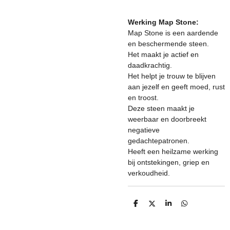
Werking Map Stone:
Map Stone is een aardende
en beschermende steen.
Het maakt je actief en
daadkrachtig.
Het helpt je trouw te blijven
aan jezelf en geeft moed, rust
en troost.
Deze steen maakt je
weerbaar en doorbreekt
negatieve
gedachtepatronen.
Heeft een heilzame werking
bij ontstekingen, griep en
verkoudheid.
D
D
S
D
e
e
h
e
l
e
a
l
e
l
r
e