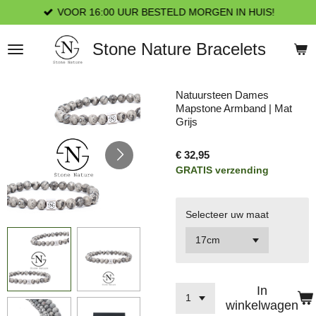
VOOR 16:00 UUR BESTELD MORGEN IN HUIS!
Ga
direct
naar
Stone Nature Bracelets
de
hoofdinhoud
Natuursteen Dames
Mapstone Armband | Mat
Grijs
€ 32,95
GRATIS verzending
Selecteer uw maat
In
winkelwagen