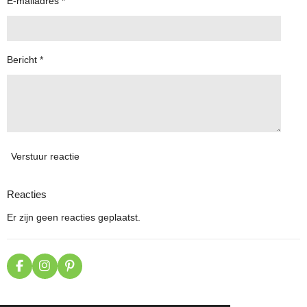
E-mailadres *
Bericht *
Verstuur reactie
Reacties
Er zijn geen reacties geplaatst.
F
I
P
a
n
i
c
s
n
e
t
t