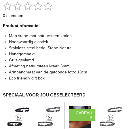
n
e
n
1
2
3
4
5
S
R
t
a
s
s
s
s
s
e
0 stemmen
t
m
t
t
t
t
t
m
i
Productinformatie:
e
n
e
e
e
e
e
n
g
Map stone mat natuursteen kralen
r
r
r
r
r
:
Hoogwaardig elastiek.
0
Stainless steel bedel Stone Nature
r
r
r
r
s
Handgemaakt
e
e
e
e
t
Grijs gevlamd
e
Afmeting natuursteen kraal: 6mm
n
n
n
n
r
Armbandmaat van de getoonde foto: 18cm
r
Eco friendly gift box
e
n
SPECIAAL VOOR JOU GESELECTEERD
CADEAU
TIP