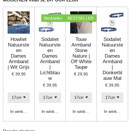
Bestseller
BESTSELLER
Howliet
Sodaliet
Touw
Sodaliet
Natuurste
Natuurste
Armband
Natuurste
en
en
Stone
en
Dames
Dames
Nature |
Dames
Armband
Armband
Off White
Armband
| Wit Grijs
|
Taupe
|
Lichtblau
Donkerbl
€ 39,95
€ 29,95
w
auw Mat
€ 39,95
€ 39,95
In winkelwagen
In winkelwagen
In winkelwagen
In winkelwage