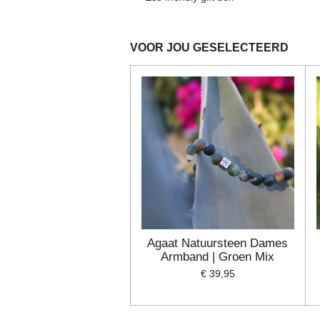
e
n
VOOR JOU GESELECTEERD
Agaat Natuursteen Dames
Armband | Groen Mix
€ 39,95