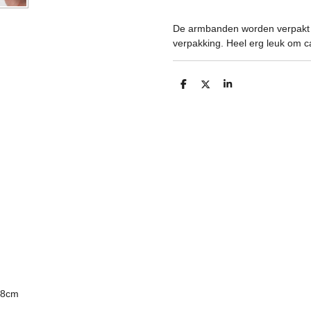
De armbanden worden verpakt i
verpakking. Heel erg leuk om ca
D
D
S
e
e
h
l
e
a
e
l
r
n
e
18cm