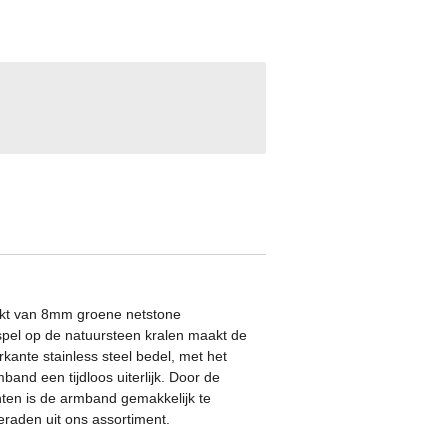
t van 8mm groene netstone
spel op de natuursteen kralen
maakt de
rkante stainless steel bedel, met het
band een tijdloos uiterlijk. Door de
nten is de armband gemakkelijk te
raden uit ons assortiment.