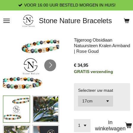
VOOR 16:00 UUR BESTELD MORGEN IN HUIS!
Ga
direct
naar
Stone Nature Bracelets
de
hoofdinhoud
Tijgeroog Obsidiaan
Natuursteen Kralen Armband
| Rose Goud
€ 34,95
GRATIS verzending
Selecteer uw maat
In
winkelwagen