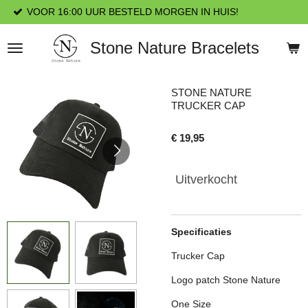
 UUR BESTELD MORGEN IN HUIS!
Ga
direct
naar
Stone Nature Bracelets
de
hoofdinhoud
STONE NATURE
TRUCKER CAP
€ 19,95
Uitverkocht
Specificaties
Trucker Cap
Logo patch Stone Nature
One Size