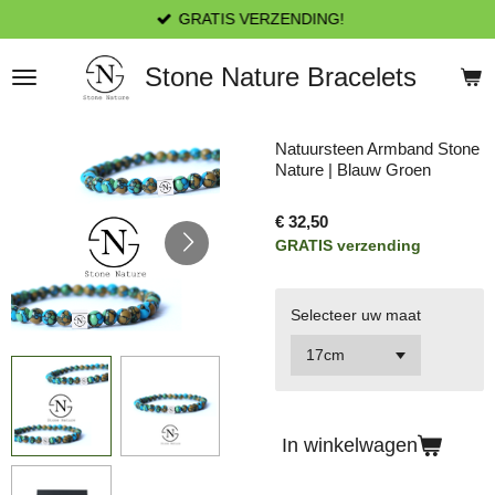
GRATIS VERZENDING!
Ga
direct
naar
Stone Nature Bracelets
de
hoofdinhoud
Natuursteen Armband Stone
Nature | Blauw Groen
€ 32,50
GRATIS verzending
Selecteer uw maat
In winkelwagen