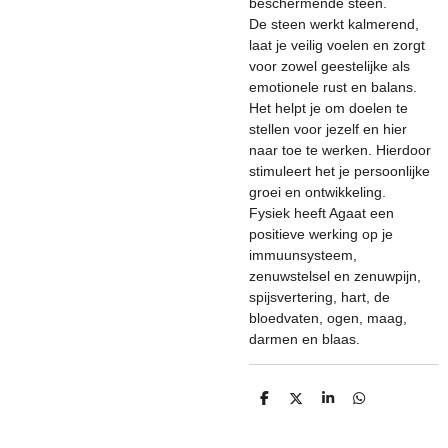
beschermende steen.
De steen werkt kalmerend,
laat je veilig voelen en zorgt
voor zowel geestelijke als
emotionele rust en balans.
Het helpt je om doelen te
stellen voor jezelf en hier
naar toe te werken. Hierdoor
stimuleert het je persoonlijke
groei en ontwikkeling.
Fysiek heeft Agaat een
positieve werking op je
immuunsysteem,
zenuwstelsel en zenuwpijn,
spijsvertering, hart, de
bloedvaten, ogen, maag,
darmen en blaas.
D
D
S
D
e
e
h
e
l
e
a
l
e
l
r
e