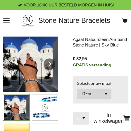
VOOR 16:00 UUR BESTELD MORGEN IN HUIS!
Ga
direct
naar
Stone Nature Bracelets
de
hoofdinhoud
Agaat Natuursteen Armband
Stone Nature | Sky Blue
€ 32,95
GRATIS verzending
Selecteer uw maat
In
winkelwagen